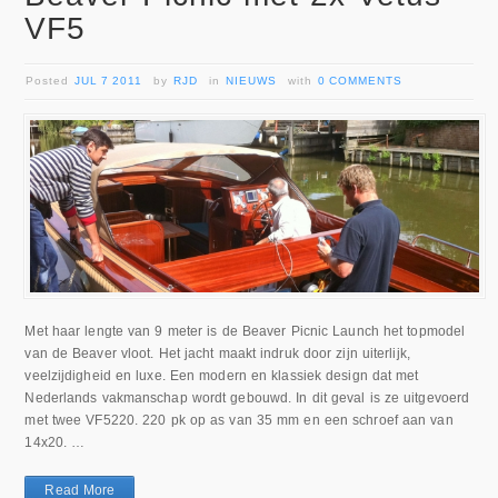
VF5
Posted
JUL 7 2011
by
RJD
in
NIEUWS
with
0 COMMENTS
Met haar lengte van 9 meter is de Beaver Picnic Launch het topmodel
van de Beaver vloot. Het jacht maakt indruk door zijn uiterlijk,
veelzijdigheid en luxe. Een modern en klassiek design dat met
Nederlands vakmanschap wordt gebouwd. In dit geval is ze uitgevoerd
met twee VF5220. 220 pk op as van 35 mm en een schroef aan van
14x20. …
Read More