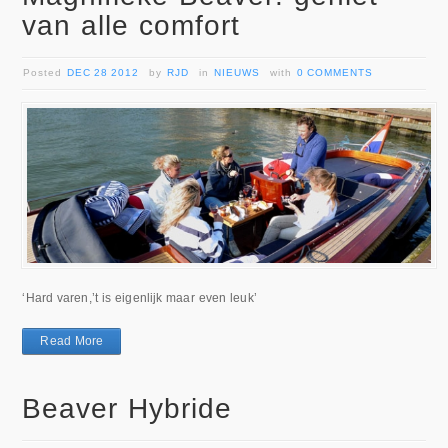
van alle comfort
Posted
DEC 28 2012
by
RJD
in
NIEUWS
with
0 COMMENTS
‘Hard varen,’t is eigenlijk maar even leuk’
Read More
Beaver Hybride