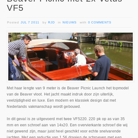
VF5
Posted
JUL 7 2011
by
RJD
in
NIEUWS
with
0 COMMENTS
Met haar lengte van 9 meter is de Beaver Picnic Launch het topmodel
van de Beaver vloot. Het jacht maakt indruk door zijn uiterlijk,
veelzijdigheid en luxe. Een modern en klassiek design dat met
Nederlands vakmanschap wordt gebouwd.
In dit geval is ze uitgevoerd met twee VF5220. 220 pk op as van 35
mm en een schroef aan van 14x20. Een overvierkante schroef die wij
niet gewend zijn, maar juist heel geschikt voor echte snelvarende
jachten. Met een reductie van 1,56 draaien de schroeven met een