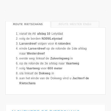
ROUTE RIETSCHANS
ROUTE WESTER ENGH
vanaf de A6
afslag 10
Lelystad
volg de borden
N309/Lelystad
Larserdreef
volgen voor
4 rotondes
einde
Larserdreef
op de rotonde de 1ste afslag
naar
Westerdreef
eerste weg linksaf de
Zuiveringweg
in
op de rotonde de 3e afslag naar
Vaartweg
volg
Vaartweg
voor
600 meter
sla linksaf de
Dokweg
in
aan het einde van de Dokweg vind u
Jachterf de
Rietschans